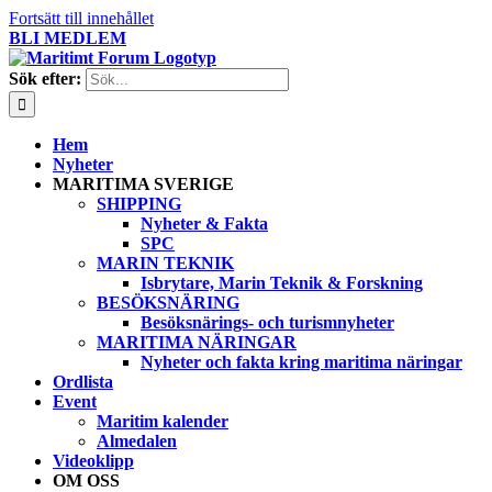
Fortsätt till innehållet
BLI MEDLEM
Sök efter:
Hem
Nyheter
MARITIMA SVERIGE
SHIPPING
Nyheter & Fakta
SPC
MARIN TEKNIK
Isbrytare, Marin Teknik & Forskning
BESÖKSNÄRING
Besöksnärings- och turismnyheter
MARITIMA NÄRINGAR
Nyheter och fakta kring maritima näringar
Ordlista
Event
Maritim kalender
Almedalen
Videoklipp
OM OSS