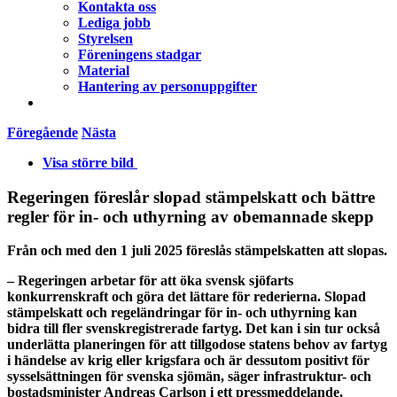
Kontakta oss
Lediga jobb
Styrelsen
Föreningens stadgar
Material
Hantering av personuppgifter
Föregående
Nästa
Visa större bild
Regeringen föreslår slopad stämpelskatt och bättre
regler för in- och uthyrning av obemannade skepp
Från och med den 1 juli 2025 föreslås stämpelskatten att slopas.
– Regeringen arbetar för att öka svensk sjöfarts
konkurrenskraft och göra det lättare för rederierna. Slopad
stämpelskatt och regeländringar för in- och uthyrning kan
bidra till fler svenskregistrerade fartyg. Det kan i sin tur också
underlätta planeringen för att tillgodose statens behov av fartyg
i händelse av krig eller krigsfara och är dessutom positivt för
sysselsättningen för svenska sjömän, säger infrastruktur- och
bostadsminister Andreas Carlson i ett pressmeddelande.