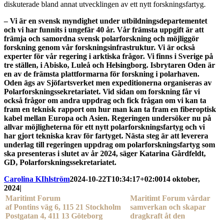
diskuterade bland annat utvecklingen av ett nytt forskningsfartyg.
– Vi är en svensk myndighet under utbildningsdepartementet
och vi har funnits i ungefär 40 år. Vår främsta uppgift är att
främja och samordna svensk polarforskning och möjliggör
forskning genom vår forskningsinfrastruktur. Vi är också
experter för vår regering i arktiska frågor. Vi finns i Sverige på
tre ställen, i Abisko, Luleå och Helsingborg. Isbrytaren Oden är
en av de främsta plattformarna för forskning i polarhaven.
Oden ägs av Sjöfartsverket men expeditionerna organiseras av
Polarforskningssekretariatet. Vid sidan om forskning får vi
också frågor om andra uppdrag och fick frågan om vi kan ta
fram en teknisk rapport om hur man kan ta fram en fiberoptisk
kabel mellan Europa och Asien. Regeringen undersöker nu på
allvar möjligheterna för ett nytt polarforskningsfartyg och vi
har gjort tekniska krav för fartyget. Nästa steg är att leverera
underlag till regeringen uppdrag om polarforskningsfartyg som
ska presenteras i slutet av år 2024, säger Katarina Gårdfeldt,
GD, Polarforskningssekretariatet.
Carolina KIhlström
2024-10-22T10:34:17+02:00
14 oktober,
2024
|
Maritimt Forum
Maritimt Forum vårdar
af Pontins väg 6, 115 21 Stockholm
samverkan och skapar
Postgatan 4, 411 13 Göteborg
dragkraft åt den