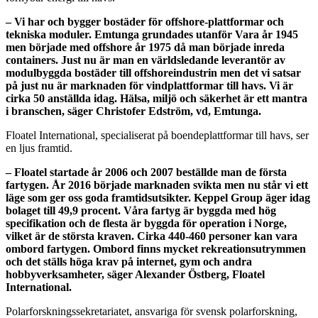
– Vi har och bygger bostäder för offshore-plattformar och
tekniska moduler. Emtunga grundades utanför Vara år 1945
men började med offshore år 1975 då man började inreda
containers. Just nu är man en världsledande leverantör av
modulbyggda bostäder till offshoreindustrin men det vi satsar
på just nu är marknaden för vindplattformar till havs. Vi är
cirka 50 anställda idag. Hälsa, miljö och säkerhet är ett mantra
i branschen, säger Christofer Edström, vd, Emtunga.
Floatel International, specialiserat på boendeplattformar till havs, ser
en ljus framtid.
– Floatel startade år 2006 och 2007 beställde man de första
fartygen. År 2016 började marknaden svikta men nu står vi ett
läge som ger oss goda framtidsutsikter. Keppel Group äger idag
bolaget till 49,9 procent. Våra fartyg är byggda med hög
specifikation och de flesta är byggda för operation i Norge,
vilket är de största kraven. Cirka 440-460 personer kan vara
ombord fartygen. Ombord finns mycket rekreationsutrymmen
och det ställs höga krav på internet, gym och andra
hobbyverksamheter, säger Alexander Östberg, Floatel
International.
Polarforskningssekretariatet, ansvariga för svensk polarforskning,