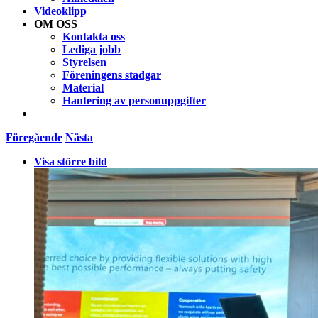
Videoklipp
OM OSS
Kontakta oss
Lediga jobb
Styrelsen
Föreningens stadgar
Material
Hantering av personuppgifter
Föregående
Nästa
Visa större bild