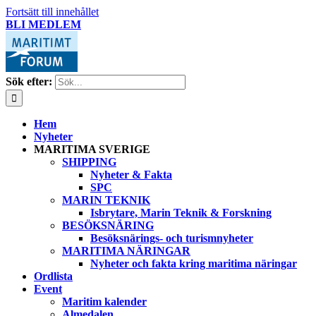
Fortsätt till innehållet
BLI MEDLEM
Sök efter:
Hem
Nyheter
MARITIMA SVERIGE
SHIPPING
Nyheter & Fakta
SPC
MARIN TEKNIK
Isbrytare, Marin Teknik & Forskning
BESÖKSNÄRING
Besöksnärings- och turismnyheter
MARITIMA NÄRINGAR
Nyheter och fakta kring maritima näringar
Ordlista
Event
Maritim kalender
Almedalen