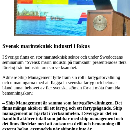
Svensk marinteknisk industri i fokus
I Sverige finns en stor marinteknisk sektor och under Swedoceans
seminarium “Svensk marin industri på framkant” presenterades flera
företag från industrin om sin verksamhet.
Admare Ship Management lyfte fram sin roll i fartygsförvaltning
och utmaningarna med att flagga in svenska fartyg och betonar
bland annat behovet av fler svenska sjömän för att möta framtida
bemanningskrav.
– Ship Management är samma som fartygsförvaltningen. Det
finns många aktörer till ett fartyg och ett fartygsägande. Ship
management är hjärtat i verksamheten. I Sverige är det en
handfull aktörer totalt som jobbar med ship management och
det finns fördelar med att outsourca drift och bemanning till
externt bolag, exempelvis när shipping inte är