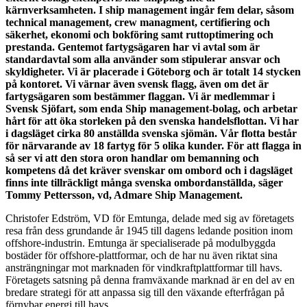
kärnverksamheten. I ship management ingår fem delar, såsom
technical management, crew managment, certifiering och
säkerhet, ekonomi och bokföring samt ruttoptimering och
prestanda. Gentemot fartygsägaren har vi avtal som är
standardavtal som alla använder som stipulerar ansvar och
skyldigheter. Vi är placerade i Göteborg och är totalt 14 stycken
på kontoret. Vi värnar även svensk flagg, även om det är
fartygsägaren som bestämmer flaggan. Vi är medlemmar i
Svensk Sjöfart, som enda Ship management-bolag, och arbetar
hårt för att öka storleken på den svenska handelsflottan. Vi har
i dagsläget cirka 80 anställda svenska sjömän. Vår flotta består
för närvarande av 18 fartyg för 5 olika kunder. För att flagga in
så ser vi att den stora oron handlar om bemanning och
kompetens då det kräver svenskar om ombord och i dagsläget
finns inte tillräckligt många svenska ombordanställda, säger
Tommy Pettersson, vd, Admare Ship Management.
Christofer Edström, VD för Emtunga, delade med sig av företagets
resa från dess grundande år 1945 till dagens ledande position inom
offshore-industrin. Emtunga är specialiserade på modulbyggda
bostäder för offshore-plattformar, och de har nu även riktat sina
ansträngningar mot marknaden för vindkraftplattformar till havs.
Företagets satsning på denna framväxande marknad är en del av en
bredare strategi för att anpassa sig till den växande efterfrågan på
förnybar energi till havs.