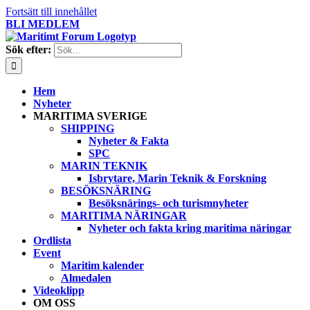
Fortsätt till innehållet
BLI MEDLEM
Sök efter:
Hem
Nyheter
MARITIMA SVERIGE
SHIPPING
Nyheter & Fakta
SPC
MARIN TEKNIK
Isbrytare, Marin Teknik & Forskning
BESÖKSNÄRING
Besöksnärings- och turismnyheter
MARITIMA NÄRINGAR
Nyheter och fakta kring maritima näringar
Ordlista
Event
Maritim kalender
Almedalen
Videoklipp
OM OSS