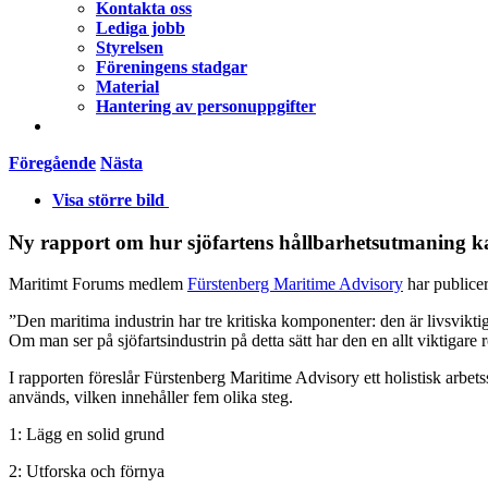
Kontakta oss
Lediga jobb
Styrelsen
Föreningens stadgar
Material
Hantering av personuppgifter
Föregående
Nästa
Visa större bild
Ny rapport om hur sjöfartens hållbarhetsutmaning k
Maritimt Forums medlem
Fürstenberg Maritime Advisory
har publicer
”Den maritima industrin har tre kritiska komponenter: den är livsviktig
Om man ser på sjöfartsindustrin på detta sätt har den en allt viktigare 
I rapporten föreslår Fürstenberg Maritime Advisory ett holistisk arbets
används, vilken innehåller fem olika steg.
1: Lägg en solid grund
2: Utforska och förnya