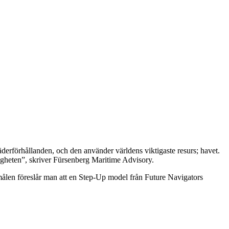
väderförhållanden, och den använder världens viktigaste resurs; havet.
skligheten”, skriver Fürsenberg Maritime Advisory.
etsmålen föreslår man att en Step-Up model från Future Navigators