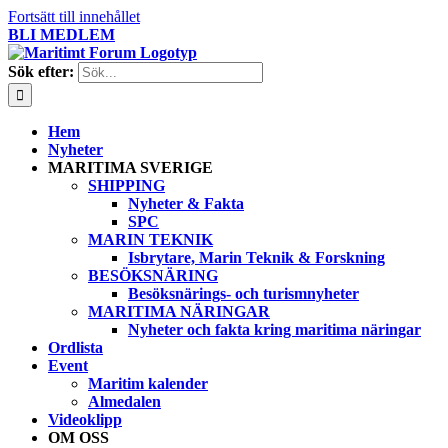
Fortsätt till innehållet
BLI MEDLEM
Sök efter:
Hem
Nyheter
MARITIMA SVERIGE
SHIPPING
Nyheter & Fakta
SPC
MARIN TEKNIK
Isbrytare, Marin Teknik & Forskning
BESÖKSNÄRING
Besöksnärings- och turismnyheter
MARITIMA NÄRINGAR
Nyheter och fakta kring maritima näringar
Ordlista
Event
Maritim kalender
Almedalen
Videoklipp
OM OSS