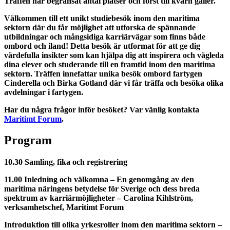
Träffen har begränsat antal platser och först till kvarn gäller.
Välkommen till ett unikt studiebesök inom den maritima
sektorn där du får möjlighet att utforska de spännande
utbildningar och mångsidiga karriärvägar som finns både
ombord och iland! Detta besök är utformat för att ge dig
värdefulla insikter som kan hjälpa dig att inspirera och vägleda
dina elever och studerande till en framtid inom den maritima
sektorn. Träffen innefattar unika besök ombord fartygen
Cinderella och Birka Gotland där vi får träffa och besöka olika
avdelningar i fartygen.
Har du några frågor inför besöket? Var vänlig kontakta
Maritimt Forum
.
Program
10.30 Samling, fika och registrering
11.00 Inledning och välkomna – En genomgång av den
maritima näringens betydelse för Sverige och dess breda
spektrum av karriärmöjligheter –
Carolina Kihlström,
verksamhetschef, Maritimt Forum
Introduktion till olika yrkesroller inom den maritima sektorn –