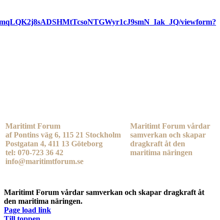
MkxgmqLQK2j8sADSHMtTcsoNTGWyr1cJ9smN_Iak_JQ/viewform?
Maritimt Forum
Maritimt Forum vårdar
af Pontins väg 6, 115 21 Stockholm
samverkan och skapar
Postgatan 4, 411 13 Göteborg
dragkraft åt den
tel: 070-723 36 42
maritima näringen
info@maritimtforum.se
Maritimt Forum vårdar samverkan och skapar dragkraft åt
den maritima näringen.
Page load link
Till toppen