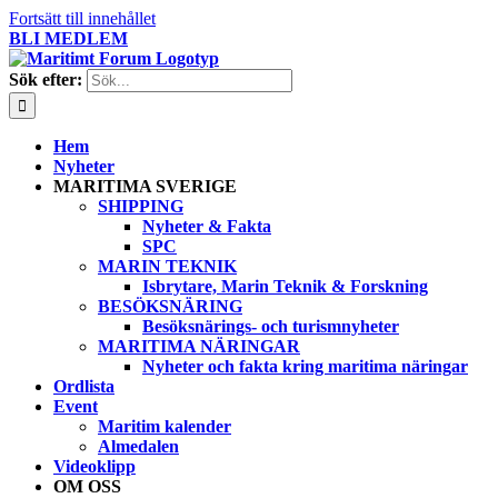
Fortsätt till innehållet
BLI MEDLEM
Sök efter:
Hem
Nyheter
MARITIMA SVERIGE
SHIPPING
Nyheter & Fakta
SPC
MARIN TEKNIK
Isbrytare, Marin Teknik & Forskning
BESÖKSNÄRING
Besöksnärings- och turismnyheter
MARITIMA NÄRINGAR
Nyheter och fakta kring maritima näringar
Ordlista
Event
Maritim kalender
Almedalen
Videoklipp
OM OSS