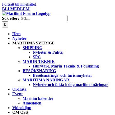
Fortsätt till innehållet
BLI MEDLEM
Sök efter:
Hem
Nyheter
MARITIMA SVERIGE
SHIPPING
Nyheter & Fakta
SPC
MARIN TEKNIK
Isbrytare, Marin Teknik & Forskning
BESÖKSNÄRING
Besöksnärings- och turismnyheter
MARITIMA NÄRINGAR
Nyheter och fakta kring maritima näringar
Ordlista
Event
Maritim kalender
Almedalen
Videoklipp
OM OSS