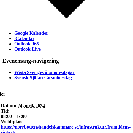
Google Kalender
iCalendar
Outlook 365
Outlook Live
Evenemang-navigering
Wista Sveriges årsmötesdagar
Svensk Sjöfarts årsmötesdag
jer
Datum:
24 april, 2024
Tid:
08:00 - 17:00
Webbplats:
https://norrbottenshandelskammare.se/infrastruktur/framtidens-
sjofart/