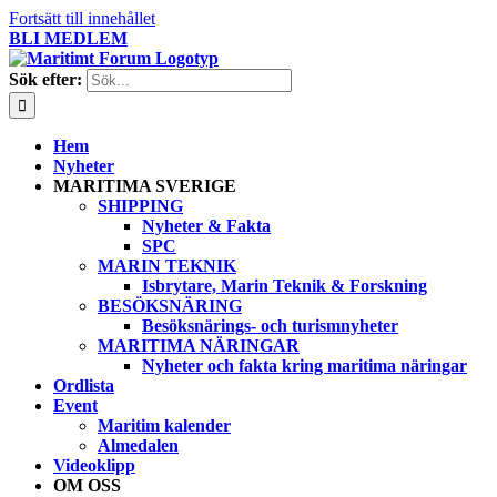
Fortsätt till innehållet
BLI MEDLEM
Sök efter:
Hem
Nyheter
MARITIMA SVERIGE
SHIPPING
Nyheter & Fakta
SPC
MARIN TEKNIK
Isbrytare, Marin Teknik & Forskning
BESÖKSNÄRING
Besöksnärings- och turismnyheter
MARITIMA NÄRINGAR
Nyheter och fakta kring maritima näringar
Ordlista
Event
Maritim kalender
Almedalen
Videoklipp
OM OSS