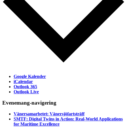
Google Kalender
iCalendar
Outlook 365
Outlook Live
Evenemang-navigering
Vänersamarbetet: Vänersjöfartsträff
SMTF: Digital Twins in Action: Real-World Applications
for Maritime Excellence