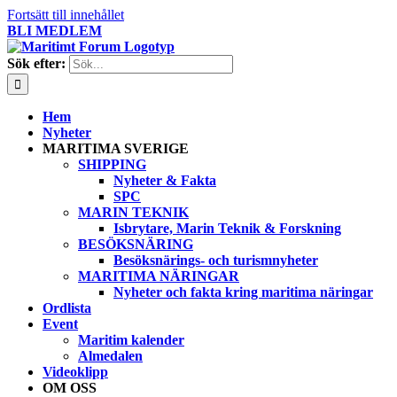
Fortsätt till innehållet
BLI MEDLEM
Sök efter:
Hem
Nyheter
MARITIMA SVERIGE
SHIPPING
Nyheter & Fakta
SPC
MARIN TEKNIK
Isbrytare, Marin Teknik & Forskning
BESÖKSNÄRING
Besöksnärings- och turismnyheter
MARITIMA NÄRINGAR
Nyheter och fakta kring maritima näringar
Ordlista
Event
Maritim kalender
Almedalen
Videoklipp
OM OSS