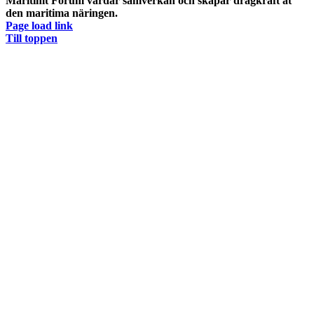
Maritimt Forum vårdar samverkan och skapar dragkraft åt
den maritima näringen.
Page load link
Till toppen