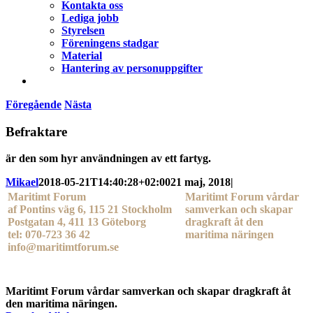
Kontakta oss
Lediga jobb
Styrelsen
Föreningens stadgar
Material
Hantering av personuppgifter
Föregående
Nästa
Befraktare
är den som hyr användningen av ett fartyg.
Mikael
2018-05-21T14:40:28+02:00
21 maj, 2018
|
Maritimt Forum
Maritimt Forum vårdar
af Pontins väg 6, 115 21 Stockholm
samverkan och skapar
Postgatan 4, 411 13 Göteborg
dragkraft åt den
tel: 070-723 36 42
maritima näringen
info@maritimtforum.se
Maritimt Forum vårdar samverkan och skapar dragkraft åt
den maritima näringen.