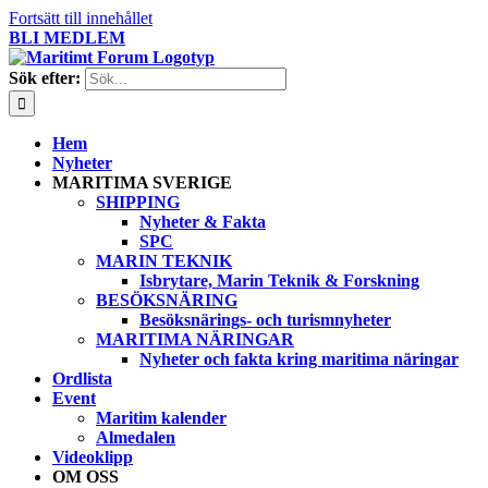
Fortsätt till innehållet
BLI MEDLEM
Sök efter:
Hem
Nyheter
MARITIMA SVERIGE
SHIPPING
Nyheter & Fakta
SPC
MARIN TEKNIK
Isbrytare, Marin Teknik & Forskning
BESÖKSNÄRING
Besöksnärings- och turismnyheter
MARITIMA NÄRINGAR
Nyheter och fakta kring maritima näringar
Ordlista
Event
Maritim kalender
Almedalen
Videoklipp
OM OSS