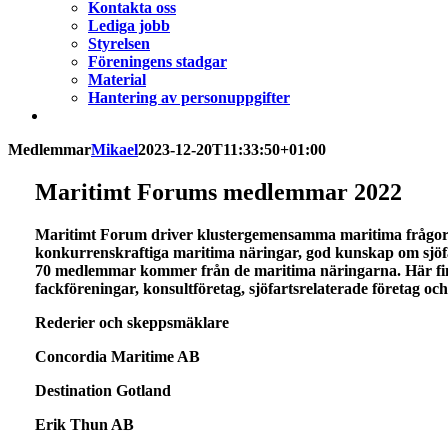
Kontakta oss
Lediga jobb
Styrelsen
Föreningens stadgar
Material
Hantering av personuppgifter
Medlemmar
Mikael
2023-12-20T11:33:50+01:00
Maritimt Forums medlemmar 2022
Maritimt Forum driver klustergemensamma maritima frågor 
konkurrenskraftiga maritima näringar, god kunskap om sjöfar
70 medlemmar kommer från de maritima näringarna. Här finns
fackföreningar, konsultföretag, sjöfartsrelaterade företag oc
Rederier och skeppsmäklare
Concordia Maritime AB
Destination Gotland
Erik Thun AB