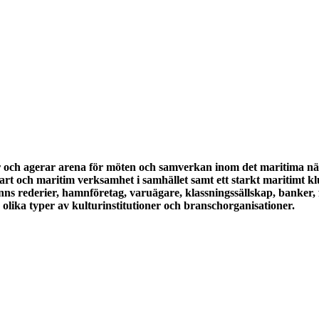
och agerar arena för möten och samverkan inom det maritima nä
t och maritim verksamhet i samhället samt ett starkt maritimt kl
 rederier, hamnföretag, varuägare, klassningssällskap, banker, 
h olika typer av kulturinstitutioner och branschorganisationer.