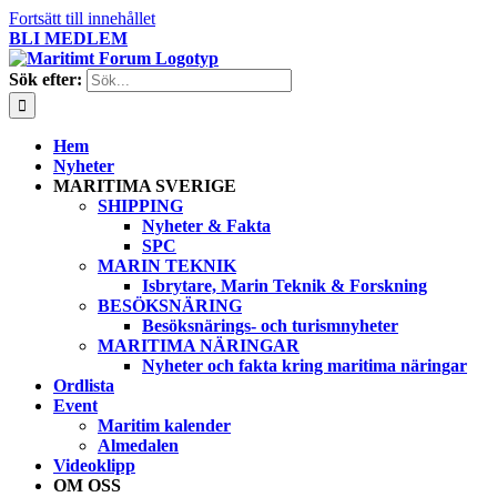
Fortsätt till innehållet
BLI MEDLEM
Sök efter:
Hem
Nyheter
MARITIMA SVERIGE
SHIPPING
Nyheter & Fakta
SPC
MARIN TEKNIK
Isbrytare, Marin Teknik & Forskning
BESÖKSNÄRING
Besöksnärings- och turismnyheter
MARITIMA NÄRINGAR
Nyheter och fakta kring maritima näringar
Ordlista
Event
Maritim kalender
Almedalen
Videoklipp
OM OSS