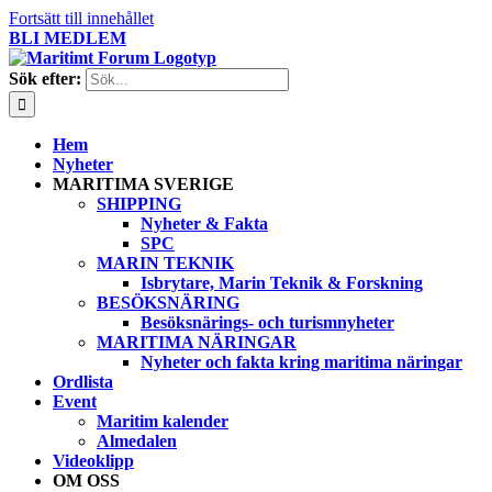
Fortsätt till innehållet
BLI MEDLEM
Sök efter:
Hem
Nyheter
MARITIMA SVERIGE
SHIPPING
Nyheter & Fakta
SPC
MARIN TEKNIK
Isbrytare, Marin Teknik & Forskning
BESÖKSNÄRING
Besöksnärings- och turismnyheter
MARITIMA NÄRINGAR
Nyheter och fakta kring maritima näringar
Ordlista
Event
Maritim kalender
Almedalen
Videoklipp
OM OSS