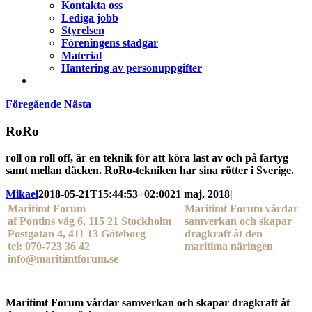
Kontakta oss
Lediga jobb
Styrelsen
Föreningens stadgar
Material
Hantering av personuppgifter
Föregående
Nästa
RoRo
roll on roll off, är en teknik för att köra last av och på fartyg
samt mellan däcken. RoRo-tekniken har sina rötter i Sverige.
Mikael
2018-05-21T15:44:53+02:00
21 maj, 2018
|
Maritimt Forum
Maritimt Forum vårdar
af Pontins väg 6, 115 21 Stockholm
samverkan och skapar
Postgatan 4, 411 13 Göteborg
dragkraft åt den
tel: 070-723 36 42
maritima näringen
info@maritimtforum.se
Maritimt Forum vårdar samverkan och skapar dragkraft åt