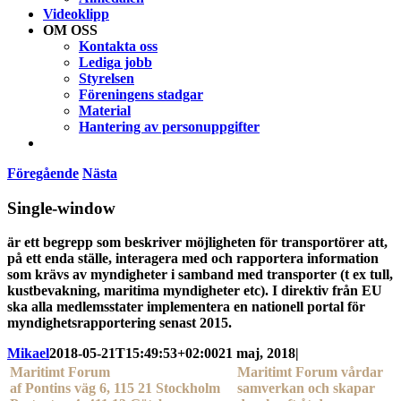
Videoklipp
OM OSS
Kontakta oss
Lediga jobb
Styrelsen
Föreningens stadgar
Material
Hantering av personuppgifter
Föregående
Nästa
Single-window
är ett begrepp som beskriver möjligheten för transportörer att,
på ett enda ställe, interagera med och rapportera information
som krävs av myndigheter i samband med transporter (t ex tull,
kustbevakning, maritima myndigheter etc). I direktiv från EU
ska alla medlemsstater implementera en nationell portal för
myndighetsrapportering senast 2015.
Mikael
2018-05-21T15:49:53+02:00
21 maj, 2018
|
Maritimt Forum
Maritimt Forum vårdar
af Pontins väg 6, 115 21 Stockholm
samverkan och skapar