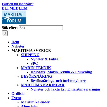
Fortsätt till innehållet
BLI MEDLEM
Sök efter:
Hem
Nyheter
MARITIMA SVERIGE
SHIPPING
Nyheter & Fakta
SPC
MARIN TEKNIK
Isbrytare, Marin Teknik & Forskning
BESÖKSNÄRING
Besöksnärings- och turismnyheter
MARITIMA NÄRINGAR
Nyheter och fakta kring maritima näringar
Ordlista
Event
Maritim kalender
Almedalen