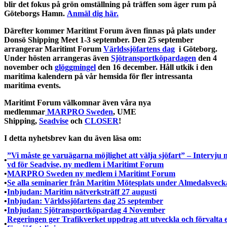
blir det fokus på grön omställning på träffen som äger rum på
Göteborgs Hamn.
Anmäl dig här.
Därefter kommer Maritimt Forum även finnas på plats under
Donsö Shipping Meet 1-3 september. Den 25 september
arrangerar Maritimt Forum
Världssjöfartens dag
i Göteborg.
Under hösten arrangeras även
Sjötransportköpardagen
den 4
november och
glöggmingel
den 16 december. Håll utkik i den
maritima kalendern på vår hemsida för fler intressanta
maritima events.
Maritimt Forum välkomnar även våra nya
medlemmar
MARPRO Sweden
, UME
Shipping,
Seadvise
och
CLOSER
!
I detta nyhetsbrev kan du även läsa om:
”Vi måste ge varuägarna möjlighet att välja sjöfart” – Intervju
•
vd för Seadvise, ny medlem i Maritimt Forum
•
MARPRO Sweden ny medlem i Maritimt Forum
•
Se alla seminarier från Maritim Mötesplats under Almedalsvec
•
Inbjudan: Maritim nätverksträff 27 augusti
•
Inbjudan: Världssjöfartens dag 25 september
•
Inbjudan: Sjötransportköpardag 4 November
Regeringen ger Trafikverket uppdrag att utveckla och förvalta 
•