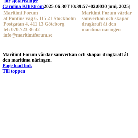
för sjöfartslinjer
Carolina KIhlström
2025-06-30T10:39:57+02:00
30 juni, 2025
|
Maritimt Forum
Maritimt Forum vårdar
af Pontins väg 6, 115 21 Stockholm
samverkan och skapar
Postgatan 4, 411 13 Göteborg
dragkraft åt den
tel: 070-723 36 42
maritima näringen
info@maritimtforum.se
Maritimt Forum vårdar samverkan och skapar dragkraft åt
den maritima näringen.
Page load link
Till toppen