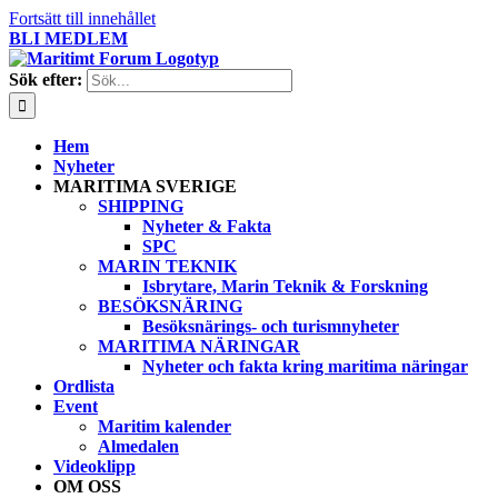
Fortsätt till innehållet
BLI MEDLEM
Sök efter:
Hem
Nyheter
MARITIMA SVERIGE
SHIPPING
Nyheter & Fakta
SPC
MARIN TEKNIK
Isbrytare, Marin Teknik & Forskning
BESÖKSNÄRING
Besöksnärings- och turismnyheter
MARITIMA NÄRINGAR
Nyheter och fakta kring maritima näringar
Ordlista
Event
Maritim kalender
Almedalen
Videoklipp
OM OSS