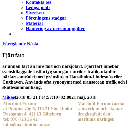
Kontakta oss
Lediga jobb
Styrelsen
Föreningens stadgar
Material
Hantering av personuppgifter
Föregående
Nästa
Fjärrfart
är annan fart än inre fart och närsjöfart. Fjärrfart innebär
svenskflaggade lastfartyg som går i utrikes trafik, utanför
närfartsområdet med gränslinjen Hanstholm-Lindesnäs eller
Cuxhaven. Används ofta synonymt med transocean trafik och i
skattesammanhang.
Mikael
2018-05-21T14:57:10+02:00
21 maj, 2018
|
Maritimt Forum
Maritimt Forum vårdar
af Pontins väg 6, 115 21 Stockholm
samverkan och skapar
Postgatan 4, 411 13 Göteborg
dragkraft åt den
tel: 070-723 36 42
maritima näringen
info@maritimtforum.se