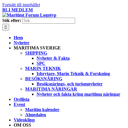
Fortsätt till innehållet
BLI MEDLEM
Sök efter:
Hem
Nyheter
MARITIMA SVERIGE
SHIPPING
Nyheter & Fakta
SPC
MARIN TEKNIK
Isbrytare, Marin Teknik & Forskning
BESÖKSNÄRING
Besöksnärings- och turismnyheter
MARITIMA NÄRINGAR
Nyheter och fakta kring maritima näringar
Ordlista
Event
Maritim kalender
Almedalen
Videoklipp
OM OSS