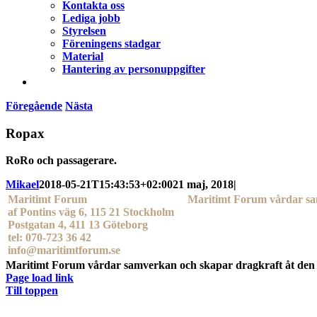
Kontakta oss
Lediga jobb
Styrelsen
Föreningens stadgar
Material
Hantering av personuppgifter
Föregående
Nästa
Ropax
RoRo och passagerare.
Mikael
2018-05-21T15:43:53+02:00
21 maj, 2018
|
Maritimt Forum
Maritimt Forum vårdar sa
af Pontins väg 6, 115 21 Stockholm
Postgatan 4, 411 13 Göteborg
tel: 070-723 36 42
info@maritimtforum.se
Maritimt Forum vårdar samverkan och skapar dragkraft åt den 
Page load link
Till toppen