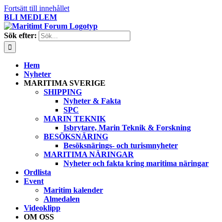
Fortsätt till innehållet
BLI MEDLEM
Sök efter:
Hem
Nyheter
MARITIMA SVERIGE
SHIPPING
Nyheter & Fakta
SPC
MARIN TEKNIK
Isbrytare, Marin Teknik & Forskning
BESÖKSNÄRING
Besöksnärings- och turismnyheter
MARITIMA NÄRINGAR
Nyheter och fakta kring maritima näringar
Ordlista
Event
Maritim kalender
Almedalen
Videoklipp
OM OSS