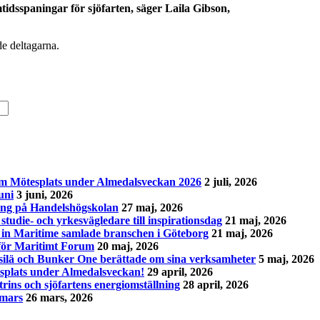
mtidsspaningar för sjöfarten, säger Laila Gibson,
de deltagarna.
tim Mötesplats under Almedalsveckan 2026
2 juli, 2026
uni
3 juni, 2026
ing på Handelshögskolan
27 maj, 2026
tudie- och yrkesvägledare till inspirationsdag
21 maj, 2026
 in Maritime samlade branschen i Göteborg
21 maj, 2026
 för Maritimt Forum
20 maj, 2026
silä och Bunker One berättade om sina verksamheter
5 maj, 2026
splats under Almedalsveckan!
29 april, 2026
trins och sjöfartens energiomställning
28 april, 2026
 mars
26 mars, 2026