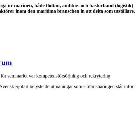
a ur marinen, både flottan, amfibie- och basförband (logistik)
törer inom den maritima branschen in att delta som utställare.
orum
för seminariet var kompetensförsörjning och rekrytering.
vensk Sjöfart belyste de utmaningar som sjöfartsnäringen står inför