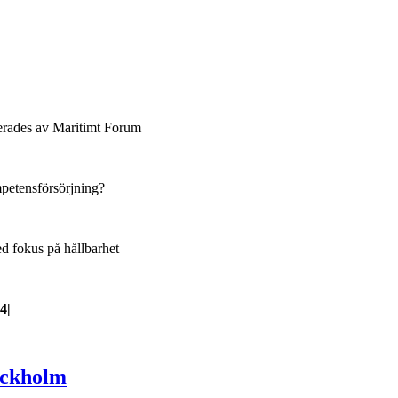
erades av Maritimt Forum
petensförsörjning?
 fokus på hållbarhet
24
|
ockholm