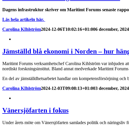
Dagens infrastruktur skriver om Maritimt Forums senaste rapport
Läs hela artikeln här.
Carolina KIhlström
2024-12-06T10:02:16+01:00
6 december, 2024
Jämställd blå ekonomi i Norden – hur hän
Maritimt Forums verksamhetschef Carolina Kihlström var inbjuden at
nordiskt forskningsinstitut. Bland annat medverkade Maritimt Forums
En del av jämställdhetsarbetet handlar om kompetensförsörjning och b
Carolina KIhlström
2024-12-03T09:08:13+01:00
3 december, 2024
Vänersjöfarten i fokus
Under årets möte om Vänersjöfarten samlades politik och näringsliv fö