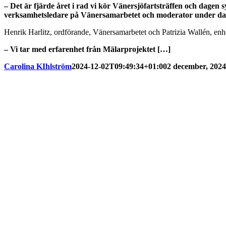
– Det är fjärde året i rad vi kör Vänersjöfartsträffen och dagen s
verksamhetsledare på Vänersamarbetet och moderator under da
Henrik Harlitz, ordförande, Vänersamarbetet och Patrizia Wallén, en
– Vi tar med erfarenhet från Mälarprojektet […]
Carolina KIhlström
2024-12-02T09:49:34+01:00
2 december, 2024