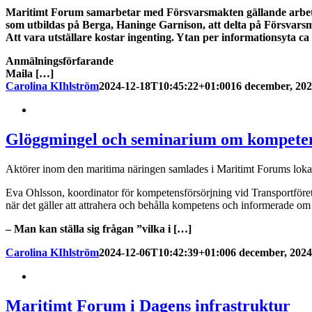
Maritimt Forum samarbetar med Försvarsmakten gällande arb
som utbildas på Berga, Haninge Garnison, att delta på Försvarsm
Att vara utställare kostar ingenting. Ytan per informationsyta c
Anmälningsförfarande
Maila […]
Carolina KIhlström
2024-12-18T10:45:22+01:00
16 december, 20
Glöggmingel och seminarium om kompeten
Aktörer inom den maritima näringen samlades i Maritimt Forums lokale
Eva Ohlsson, koordinator för kompetensförsörjning vid Transportföret
när det gäller att attrahera och behålla kompetens och informerade o
– Man kan ställa sig frågan ”vilka i […]
Carolina KIhlström
2024-12-06T10:42:39+01:00
6 december, 2024
Maritimt Forum i Dagens infrastruktur