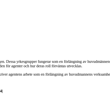
ngen. Dessa yrkesgrupper fungerar som en förlängning av huvudmännens 
 för agenter och hur deras roll förväntas utvecklas.
skriver agentens arbete som en förlängning av huvudmannens verksamhet
24
|