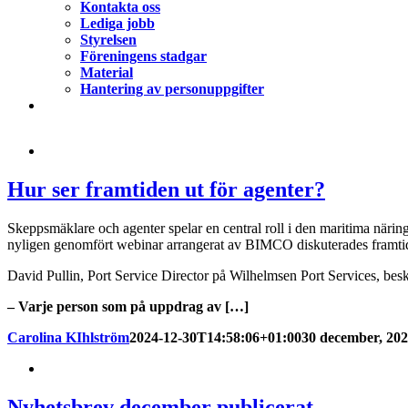
Kontakta oss
Lediga jobb
Styrelsen
Föreningens stadgar
Material
Hantering av personuppgifter
Hur ser framtiden ut för agenter?
Skeppsmäklare och agenter spelar en central roll i den maritima näri
nyligen genomfört webinar arrangerat av BIMCO diskuterades framtiden
David Pullin, Port Service Director på Wilhelmsen Port Services, be
– Varje person som på uppdrag av […]
Carolina KIhlström
2024-12-30T14:58:06+01:00
30 december, 20
Nyhetsbrev december publicerat