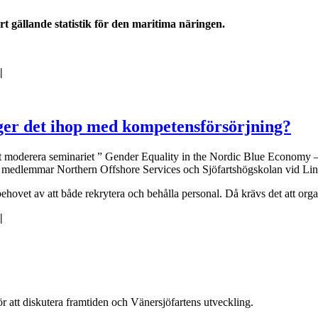
 gällande statistik för den maritima näringen.
|
ger det ihop med kompetensförsörjning?
t moderera seminariet ” Gender Equality in the Nordic Blue Economy 
 medlemmar Northern Offshore Services och Sjöfartshögskolan vid Linn
ehovet av att både rekrytera och behålla personal. Då krävs det att org
|
r att diskutera framtiden och Vänersjöfartens utveckling.