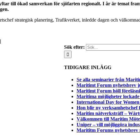
yftar till ökad samverkan för sjöfarten regionalt. I år är temat fra
gen.
hetschef strategisk planering, Trafikverket, inledde dagen och välkomna
|
Sök efter:
TIDIGARE INLÄGG
Se alla seminarier från Mari
Maritimt Forum nyhetsbrev j
Maritimt Forum höll föreläsn
Maritima möjligheter lockade s
International Day for Women
Hon blir ny verksamhetschef
Maritim nätverksträff – Wärt
Välkommen till Maritim Möte
Uniper – vill möjliggöra indus
Marititm Forums nyhetsbrev