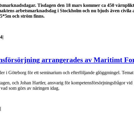
etsmarknadsdagar.
Tisdagen den 18 mars kommer ca 450 värnpliktig
aktens arbetsmarknadsdag i Stockholm och nu bjuds även civila ak
a 5*5m och ström finns.
24
|
sförsörjning arrangerades av Maritimt F
r i Göteborg för ett seminarium och efterföljande glöggmingel. Temat 
agen, och Johan Hartler, ansvarig för kompetensförsörjningsfrågor vid S
m vad som görs av näringen idag.
|